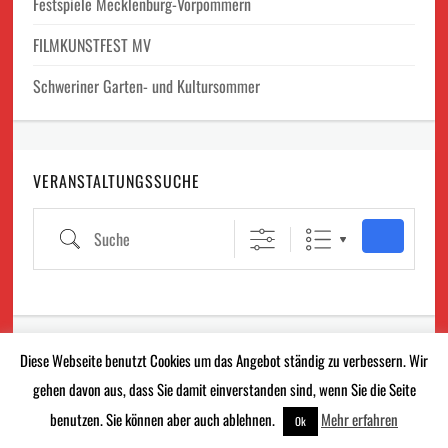
Festspiele Mecklenburg-Vorpommern
FILMKUNSTFEST MV
Schweriner Garten- und Kultursommer
VERANSTALTUNGSSUCHE
Suche
Diese Webseite benutzt Cookies um das Angebot ständig zu verbessern. Wir
DIE NÄCHSTEN VERANSTALTUNGEN…
gehen davon aus, dass Sie damit einverstanden sind, wenn Sie die Seite
10.08.2026 |
Dom: Recital 20 Minuten Orgelmusik an der
benutzen. Sie können aber auch
ablehnen
.
Mehr erfahren
Ok
Ladegastorgel und biblische Lesung