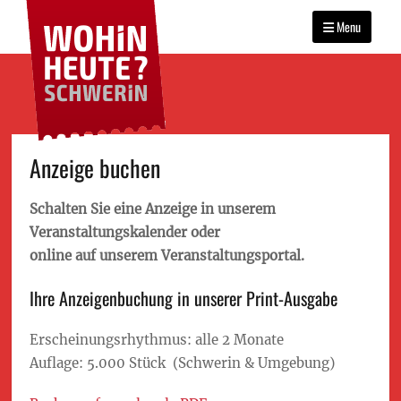
WOHIN HEUTE?
Primary
Das Veranstaltungsportal
SCHWERIN
für Schwerin
Menu
menu
Skip
Anzeige buchen
to
content
Schalten Sie eine Anzeige in unserem
Veranstaltungskalender oder
online auf unserem Veranstaltungsportal.
Ihre Anzeigenbuchung in unserer Print-Ausgabe
Erscheinungsrhythmus: alle 2 Monate
Auflage: 5.000 Stück (Schwerin & Umgebung)