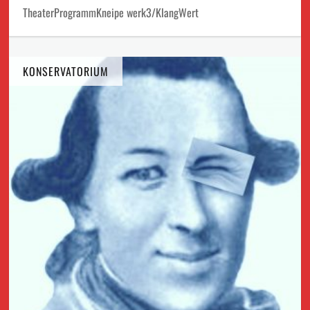
TheaterProgrammKneipe werk3/KlangWert
KONSERVATORIUM