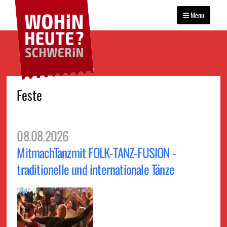
WOHIN HEUTE?
Primary
Das Veranstaltungsportal
SCHWERIN
für Schwerin
Menu
menu
Skip
Feste
to
content
08.08.2026
MitmachTanzmit FOLK-TANZ-FUSION -
traditionelle und internationale Tänze