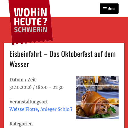
WOHIN HEUTE?
Primary
Das Veranstaltungsportal
SCHWERIN
für Schwerin
Menu
menu
Skip
Eisbein­fahrt – Das Oktoberfest auf dem
to
Wasser
content
Datum / Zeit
31.10.2026 / 18:00 - 21:30
Veranstaltungsort
Weisse Flotte, Anleger Schloß
Kategorien