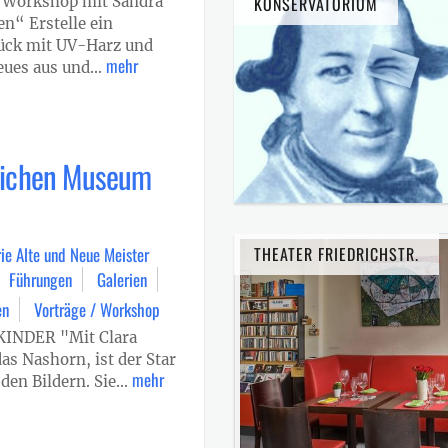
 Workshop mit Sandra
KONSERVATORIUM
n“ Erstelle ein
ück mit UV-Harz und
mehr
eues aus und...
tlichen Museum
ie Alte und Neue Meister
THEATER FRIEDRICHSTR.
Führungen
Galerien
en
Vorträge / Workshop
INDER "Mit Clara
s Nashorn, ist der Star
mehr
den Bildern. Sie...