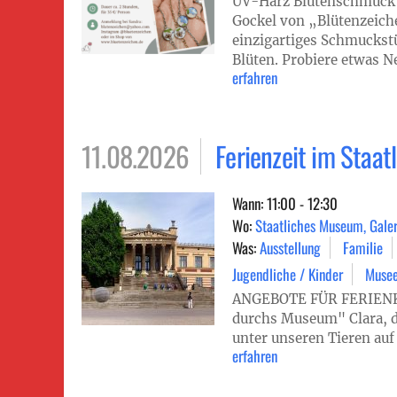
UV-Harz Blütenschmuck
Gockel von „Blütenzeiche
einzigartiges Schmuckst
Blüten. Probiere etwas N
erfahren
11.08.2026
Ferienzeit im Staa
Wann: 11:00 - 12:30
Wo:
Staatliches Museum, Galer
Was:
Ausstellung
Familie
Jugendliche / Kinder
Muse
ANGEBOTE FÜR FERIENK
durchs Museum" Clara, da
unter unseren Tieren auf 
erfahren