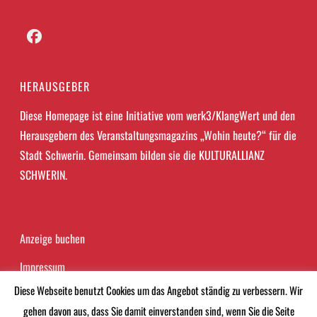
Facebook
HERAUSGEBER
Diese Homepage ist eine Initiative vom werk3/KlangWert und den
Herausgebern des Veranstaltungsmagazins „Wohin heute?“ für die
Stadt Schwerin. Gemeinsam bilden sie die KULTURALLIANZ
SCHWERIN.
Anzeige buchen
Impressum
Diese Webseite benutzt Cookies um das Angebot ständig zu verbessern. Wir
Datenschutzerklärung
gehen davon aus, dass Sie damit einverstanden sind, wenn Sie die Seite