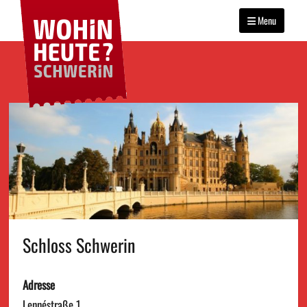
WOHIN HEUTE?
Primary
Das Veranstaltungsportal
SCHWERIN
für Schwerin
Menu
menu
Skip
to
content
Schloss Schwerin
Adresse
Lennéstraße 1