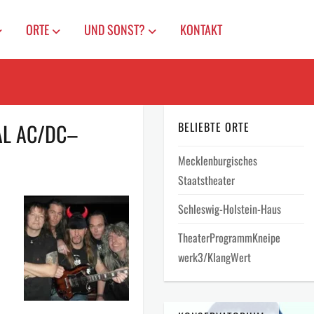
ORTE
UND SONST?
KONTAKT
IAL AC/DC–
BELIEBTE ORTE
Mecklenburgisches
Staatstheater
Schleswig-Holstein-Haus
TheaterProgrammKneipe
werk3/KlangWert