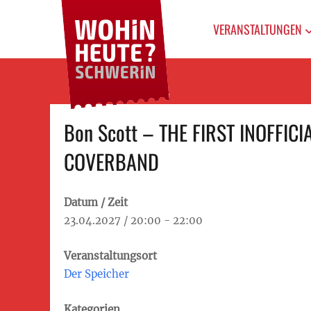
WOHIN HEUTE?
Primary
Das Veranstaltungsportal
für Schwerin
SCHWERIN
VERANSTALTUNGEN
menu
Skip
Bon Scott – THE FIRST INOFFIC
to
content
COVERBAND
Datum / Zeit
23.04.2027 / 20:00 - 22:00
Veranstaltungsort
Der Speicher
Kategorien