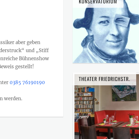
KONSERVATORIUM
assiker aber geben
derstruck“ und „Stiff
ionreiche Bühnenshow
eweis gestellt!
THEATER FRIEDRICHSTR.
nter
0385 76190190
n werden.