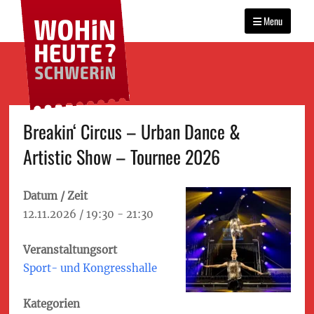
WOHIN HEUTE?
Primary
Das Veranstaltungsportal
SCHWERIN
für Schwerin
Menu
menu
Skip
Breakin‘ Circus – Urban Dance &
to
Artistic Show – Tournee 2026
content
Datum / Zeit
12.11.2026 / 19:30 - 21:30
Veranstaltungsort
Sport- und Kongresshalle
Kategorien