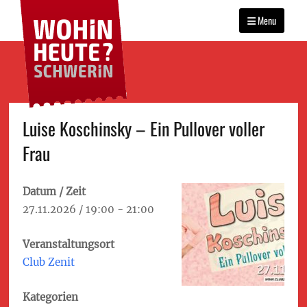
WOHIN HEUTE?
Primary
Das Veranstaltungsportal
SCHWERIN
für Schwerin
Menu
menu
Skip
Luise Koschinsky – Ein Pullover voller
to
Frau
content
Datum / Zeit
27.11.2026 / 19:00 - 21:00
Veranstaltungsort
Club Zenit
Kategorien