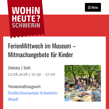
WOHIN HEUTE?
Primary
Das Veranstaltungsportal
SCHWERIN
für Schwerin
Menu
menu
Skip
FerienMittwoch im Museum –
to
Mitmachangebote für Kinder
content
Datum / Zeit
12.08.2026 / 10:30 - 17:00
Veranstaltungsort
Freilichtmuseum Schwerin-
Mueß