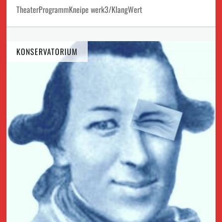
TheaterProgrammKneipe werk3/KlangWert
KONSERVATORIUM