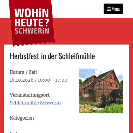
WOHIN HEUTE?
Primary
Das Veranstaltungsportal
SCHWERIN
für Schwerin
Menu
menu
Skip
Herbstfest in der Schleifmühle
to
content
Datum / Zeit
18.10.2026 / 10:00 - 17:00
Veranstaltungsort
Schleifmühle Schwerin
Kategorien