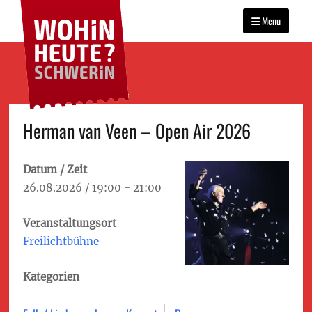
WOHIN HEUTE?
Primary
Das Veranstaltungsportal
SCHWERIN
für Schwerin
Menu
menu
Skip
Herman van Veen – Open Air 2026
to
content
Datum / Zeit
26.08.2026 / 19:00 - 21:00
Veranstaltungsort
Freilichtbühne
Kategorien