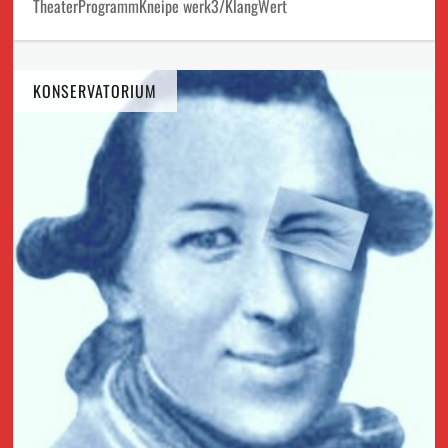
TheaterProgrammKneipe werk3/KlangWert
KONSERVATORIUM