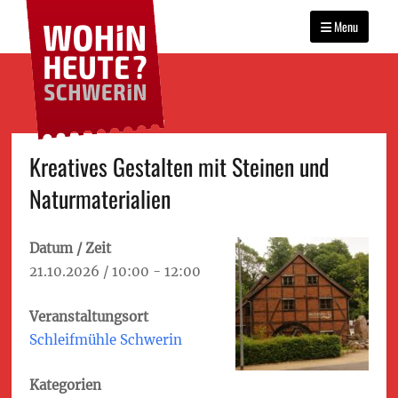
WOHIN HEUTE?
Primary
Das Veranstaltungsportal
SCHWERIN
für Schwerin
Menu
menu
Skip
Kreatives Gestalten mit Steinen und
to
Naturmaterialien
content
Datum / Zeit
21.10.2026 / 10:00 - 12:00
Veranstaltungsort
Schleifmühle Schwerin
Kategorien