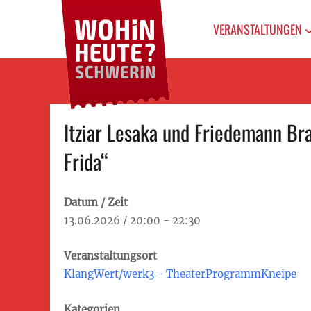
WOHIN HEUTE?
Primary
Das Veranstaltungsportal
für Schwerin
SCHWERIN
VERANSTALTUNGEN
menu
Skip
Itziar Lesaka und Friedemann Bra
to
content
Frida“
Datum / Zeit
13.06.2026 / 20:00 - 22:30
Veranstaltungsort
KlangWert/werk3 - TheaterProgrammKneipe
Kategorien