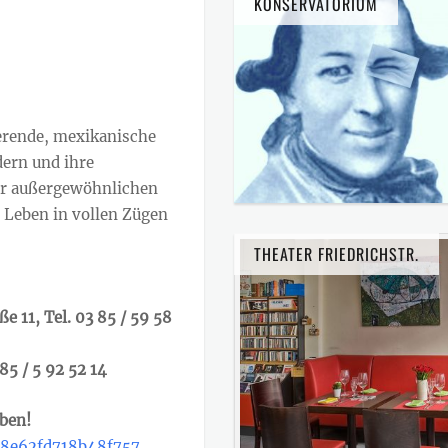
KONSERVATORIUM
ierende, mexikanische
dern und ihre
er außergewöhnlichen
s Leben in vollen Zügen
THEATER FRIEDRICHSTR.
e 11, Tel. 03 85 / 59 58
85 / 5 92 52 14
ben!
88e62fd718b48f757