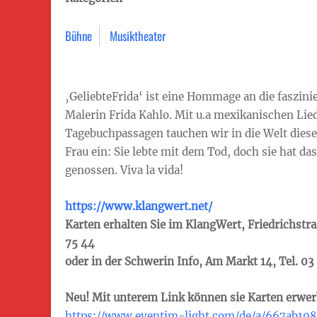
Bühne
Musiktheater
‚GeliebteFrida‘ ist eine Hommage an die faszin
Malerin Frida Kahlo. Mit u.a mexikanischen Lie
Tagebuchpassagen tauchen wir in die Welt dies
Frau ein: Sie lebte mit dem Tod, doch sie hat da
genossen. Viva la vida!
https://www.klangwert.net/
Karten erhalten Sie im KlangWert, Friedrichstraß
75 44
oder in der Schwerin Info, Am Markt 14, Tel. 03 
Neu! Mit unterem Link können sie Karten erwer
https://www.eventim-light.com/de/a/667ab10