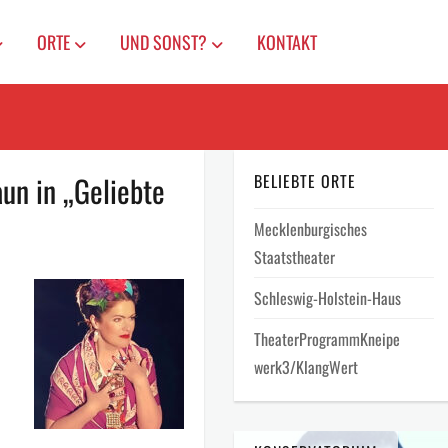
ORTE
UND SONST?
KONTAKT
un in „Geliebte
BELIEBTE ORTE
Mecklenburgisches
Staatstheater
Schleswig-Holstein-Haus
TheaterProgrammKneipe
werk3/KlangWert