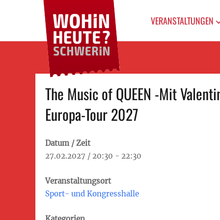
WOHIN HEUTE?
Primary
Das Veranstaltungsportal
für Schwerin
SCHWERIN
VERANSTALTUNGEN
menu
Skip
The Music of QUEEN -Mit Valentin
to
content
Europa-Tour 2027
Datum / Zeit
27.02.2027 / 20:30 - 22:30
Veranstaltungsort
Sport- und Kongresshalle
Kategorien