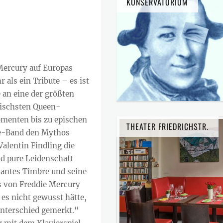
KONSERVATORIUM
 Mercury auf Europas
als ein Tribute – es ist
 an eine der größten
tischsten Queen-
menten bis zu epischen
THEATER FRIEDRICHSTR.
ve-Band den Mythos
alentin Findling die
nd pure Leidenschaft
kantes Timbre und seine
s von Freddie Mercury
s nicht gewusst hätte,
Unterschied gemerkt.“