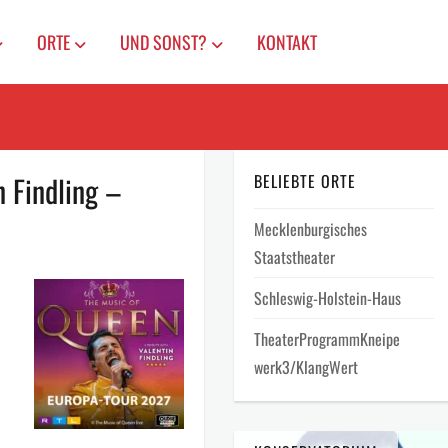
ORTE
UND SONST?
KONTAKT
 Findling –
BELIEBTE ORTE
Mecklenburgisches
Staatstheater
Schleswig-Holstein-Haus
TheaterProgrammKneipe
werk3/KlangWert