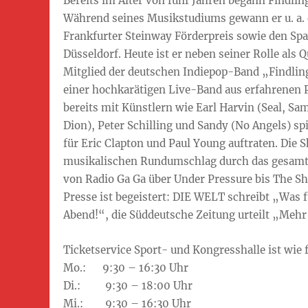
Bereits im Alter von fünf Jahren begann Findlin
Während seines Musikstudiums gewann er u. a. d
Frankfurter Steinway Förderpreis sowie den Sp
Düsseldorf. Heute ist er neben seiner Rolle als 
Mitglied der deutschen Indiepop-Band „Findling
einer hochkarätigen Live-Band aus erfahrenen 
bereits mit Künstlern wie Earl Harvin (Seal, Sa
Dion), Peter Schilling und Sandy (No Angels) sp
für Eric Clapton und Paul Young auftraten. Die 
musikalischen Rundumschlag durch das gesamt
von Radio Ga Ga über Under Pressure bis The S
Presse ist begeistert: DIE WELT schreibt „Was f
Abend!“, die Süddeutsche Zeitung urteilt „Meh
Ticketservice Sport- und Kongresshalle ist wie f
Mo.: 9:30 – 16:30 Uhr
Di.: 9:30 – 18:00 Uhr
Mi.: 9:30 – 16:30 Uhr