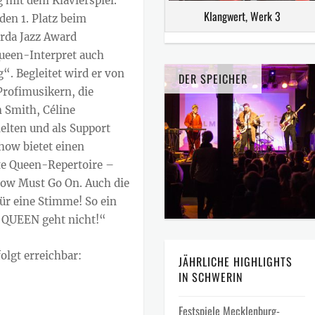
g mit dem Klavierspiel.
Klangwert, Werk 3
en 1. Platz beim
arda Jazz Award
Queen-Interpret auch
“. Begleitet wird er von
DER SPEICHER
Profimusikern, die
m Smith, Céline
ielten und als Support
Show bietet einen
e Queen-Repertoire –
how Must Go On. Auch die
ür eine Stimme! So ein
r QUEEN geht nicht!“
olgt erreichbar:
JÄHRLICHE HIGHLIGHTS
IN SCHWERIN
Festspiele Mecklenburg-