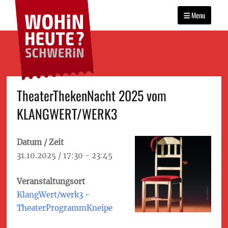
WOHIN HEUTE?
Primary
Das Veranstaltungsportal
SCHWERIN
für Schwerin
Menu
menu
Skip
TheaterThekenNacht 2025 vom
to
KLANGWERT/WERK3
content
Datum / Zeit
31.10.2025 / 17:30 - 23:45
Veranstaltungsort
KlangWert/werk3 -
TheaterProgrammKneipe