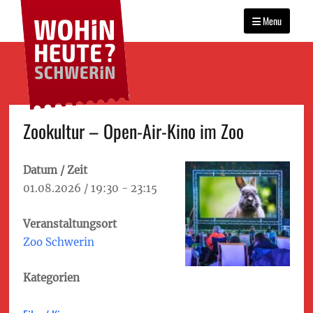
WOHIN HEUTE?
Primary
Das Veranstaltungsportal
SCHWERIN
für Schwerin
Menu
menu
Skip
Zookultur – Open-Air-Kino im Zoo
to
content
Datum / Zeit
01.08.2026 / 19:30 - 23:15
Veranstaltungsort
Zoo Schwerin
Kategorien