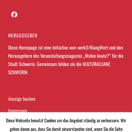
Facebook
HERAUSGEBER
Diese Homepage ist eine Initiative vom werk3/KlangWert und den
Herausgebern des Veranstaltungsmagazins „Wohin heute?“ für die
Stadt Schwerin. Gemeinsam bilden sie die KULTURALLIANZ
SCHWERIN.
Anzeige buchen
Impressum
Diese Webseite benutzt Cookies um das Angebot ständig zu verbessern. Wir
Datenschutzerklärung
gehen davon aus, dass Sie damit einverstanden sind, wenn Sie die Seite