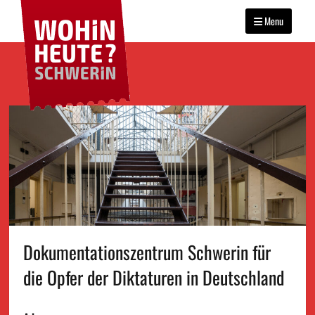
WOHIN HEUTE?
Primary
Das Veranstaltungsportal
SCHWERIN
für Schwerin
Menu
menu
Skip
to
content
Dokumentationszentrum Schwerin für
die Opfer der Diktaturen in Deutschland