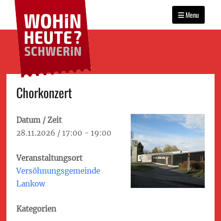
WOHIN HEUTE?
Primary
Das Veranstaltungsportal
SCHWERIN
für Schwerin
Menu
menu
Skip
Chorkonzert
to
content
Datum / Zeit
28.11.2026 / 17:00 - 19:00
Veranstaltungsort
Versöhnungsgemeinde
Lankow
Kategorien