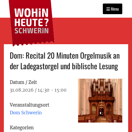
WOHIN HEUTE?
Primary
Das Veranstaltungsportal
SCHWERIN
für Schwerin
Menu
menu
Skip
Dom: Recital 20 Minuten Orgelmusik an
to
der Ladegastorgel und biblische Lesung
content
Datum / Zeit
31.08.2026 / 14:30 - 15:00
Veranstaltungsort
Dom Schwerin
Kategorien