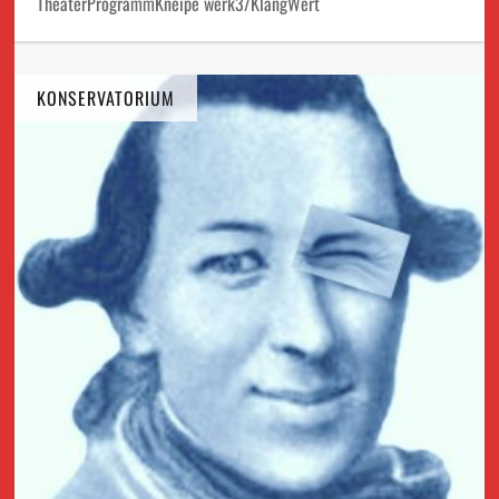
TheaterProgrammKneipe werk3/KlangWert
KONSERVATORIUM